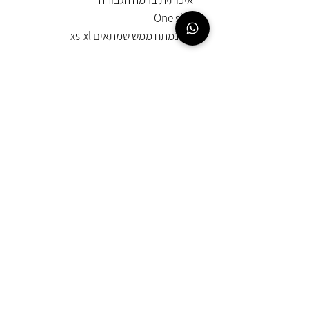
One size
בד נמתח ממש שמתאים xs-xl
EMOUNA
AMSALEM
054-567-8987
office@emounamsalem.co.il
החלפות והחזרות
הצהרת נגישות ומדיניות פרטיות
© 2025 כל הזכויות שמורות לאמונה אמסלם
בניית אתרים
ניתן לשלם בסליקת אשראי מאובטחת באתר
או באפליקציות תשלום