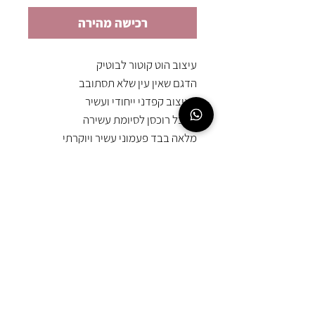
רכישה מהירה
עיצוב הוט קוטור לבוטיק
הדגם שאין עין שלא תסתובב
בעיצוב קפדני ייחודי ועשיר
דאבל רוכסן לסיומת עשירה
מלאה בבד פעמוני עשיר ויוקרתי
תוספת בד ברזל רשת לכל אורך הפעמון
אורך כולל שובל שניתן לקצר תמיד
חלק עליון עשיר בבד רשת מהיוקרתיים
EMOUNA
הקיימים
(סטרצ׳י בנוסף)
AMSALEM
עם תוספות פרחים המעוצבים בקפידה
באיזורים המדויקים
054-567-8987
office@emounamsalem.co.il
השמלה קיימת במלאי מצומצם ב3
צבעים
החלפות והחזרות