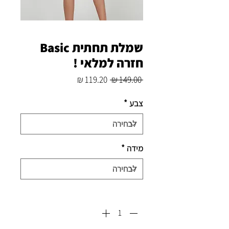
שמלת תחתית Basic
חזרה למלאי !
מחיר
מחיר
 ‏149.00 ‏₪ 
רגיל
מבצע
צבע
*
מידה
*
כמות
*