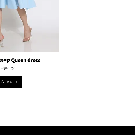
Queen dress קיימת ב6 צבעים
מחיר
הוספה לס