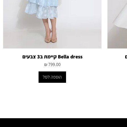
Bella dress קיימת ב3 צבעים
מחיר
הוספה לסל