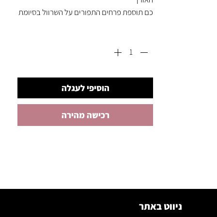
כם תוספת פרחים התפורים על השרוול בסיומת
מאותו הבד של השמלה
כמות
*
השמלה היא one size ונמתחת על הגוף מאד
הוסיפי לעגלה
רכישה מהירה
ניווט באתר