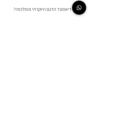
אלה דיאמונד הדגם היוקרתי והמלכותי!
EMOUNA
AMSALEM
054-567-8987
office@emounamsalem.co.il
החלפות והחזרות
הצהרת נגישות ומדיניות פרטיות
© 2025 כל הזכויות שמורות לאמונה אמסלם
בניית אתרים
ניתן לשלם בסליקת אשראי מאובטחת באתר
או באפליקציות תשלום